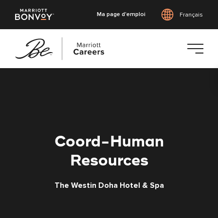
Ma page d'emploi
Français
Accéder
au
contenu
principal
Coord-Human
Resources
The Westin Doha Hotel & Spa