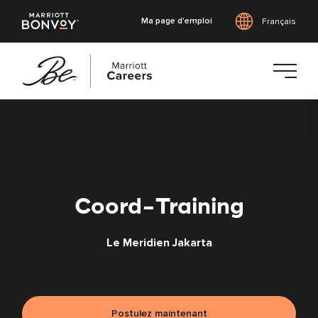
Ma page d'emploi
Français
Accéder
au
contenu
principal
Coord-Training
Le Meridien Jakarta
Postulez maintenant