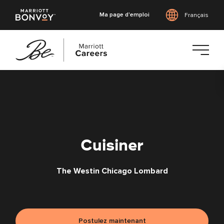
Ma page d'emploi
Français
Accéder
au
contenu
principal
Cuisiner
The Westin Chicago Lombard
Postulez maintenant