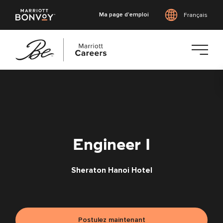
Ma page d'emploi
Français
Accéder
au
contenu
principal
Engineer I
Sheraton Hanoi Hotel
Postulez maintenant