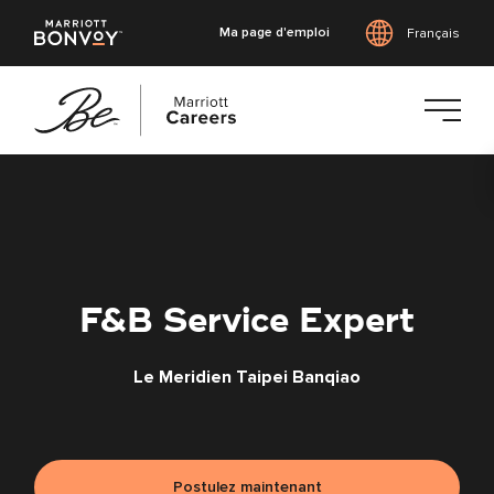
Ma page d'emploi
Français
Accéder
au
contenu
principal
F&B Service Expert
Le Meridien Taipei Banqiao
Postulez maintenant