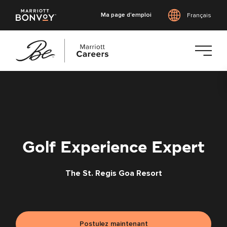
Ma page d'emploi
Français
Accéder
au
contenu
principal
Golf Experience Expert
The St. Regis Goa Resort
Postulez maintenant