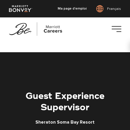
Ma page d'emploi
Français
Accéder
au
contenu
principal
Guest Experience
Supervisor
Sheraton Soma Bay Resort