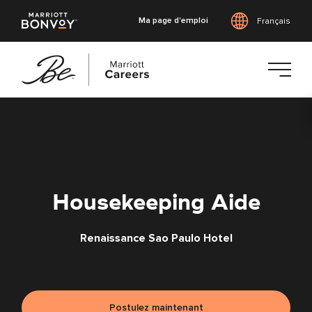
Ma page d'emploi
Français
Accéder
au
contenu
principal
Housekeeping Aide
Renaissance Sao Paulo Hotel
Postulez maintenant