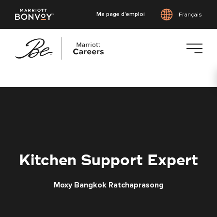
Ma page d'emploi
Français
Accéder
au
contenu
principal
Kitchen Support Expert
Moxy Bangkok Ratchaprasong