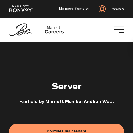
Ma page d'emploi
Français
Accéder
au
contenu
principal
Server
Fairfield by Marriott Mumbai Andheri West
Postulez maintenant