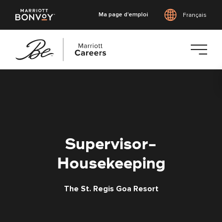
Ma page d'emploi
Français
Accéder
au
contenu
principal
Supervisor-
Housekeeping
The St. Regis Goa Resort