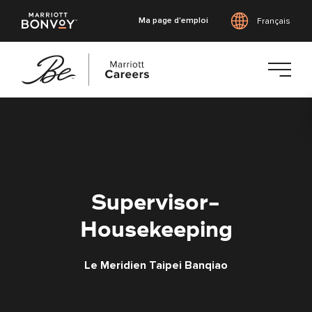
Ma page d'emploi
Français
Accéder
au
contenu
principal
Supervisor-
Housekeeping
Le Meridien Taipei Banqiao