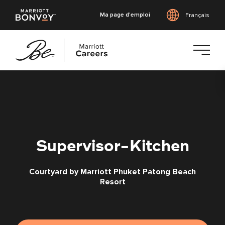
Ma page d'emploi
Français
Accéder
au
contenu
principal
Supervisor-Kitchen
Courtyard by Marriott Phuket Patong Beach
Resort