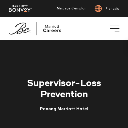
Ma page d'emploi
Français
Accéder
au
contenu
principal
Supervisor-Loss
Prevention
Penang Marriott Hotel