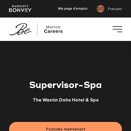
Ma page d'emploi
Français
Accéder
au
contenu
principal
Supervisor-Spa
The Westin Doha Hotel & Spa
Postulez maintenant