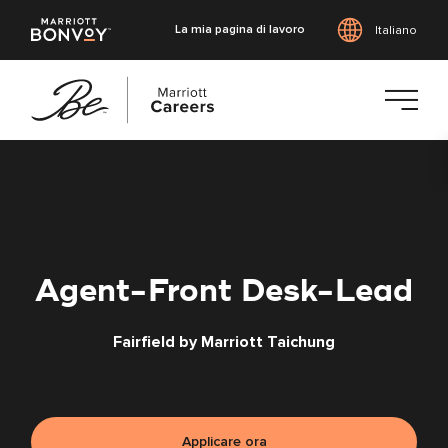
La mia pagina di lavoro
Italiano
Vai
al
contenuto
principale
Agent-Front Desk-Lead
Fairfield by Marriott Taichung
Applicare ora