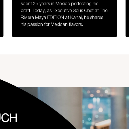
spent 25 years in Mexico perfecting his
craft. Today, as Executive Sous Chef at The
Riviera Maya EDITION at Kanai, he shares
his passion for Mexican flavors.
UCH