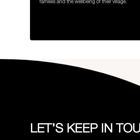
families and the wellbeing of their village.
LET’S KEEP IN TO