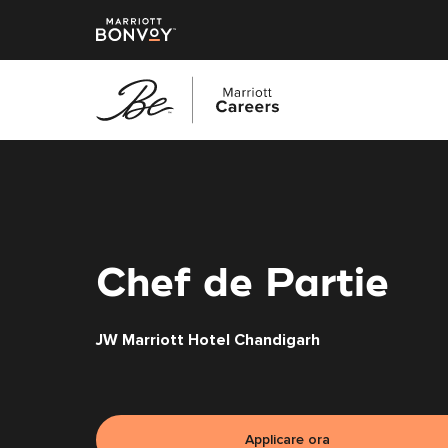
Vai
al
contenuto
principale
Chef de Partie
JW Marriott Hotel Chandigarh
Applicare ora