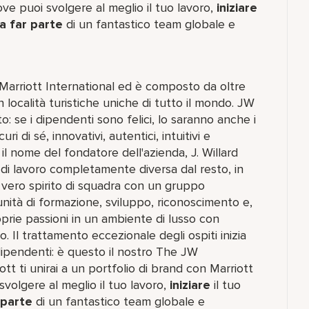
e puoi svolgere al meglio il tuo lavoro,​
iniziare
a far parte
di un fantastico team​ globale e
i Marriott International ed è composto da oltre
n località turistiche uniche di tutto il mondo. JW
o: se i dipendenti sono felici, lo saranno anche i
ri di sé, innovativi, autentici, intuitivi e
il nome del fondatore dell'azienda, J. Willard
a di lavoro completamente diversa dal resto, in
n vero spirito di squadra con un gruppo
nità di formazione, sviluppo, riconoscimento e,
prie passioni in un ambiente di lusso con
. Il trattamento eccezionale degli ospiti inizia
dipendenti: è questo il nostro The JW
t ti unirai a un portfolio di brand con Marriott
olgere al meglio il tuo lavoro,​
iniziare
il tuo
 parte
di un fantastico team​ globale e