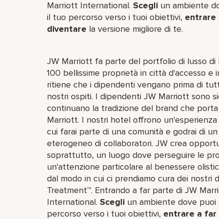
Marriott International.
Scegli
un ambiente dov
il tuo percorso verso i tuoi obiettivi,
entrare 
diventare
la versione migliore di te.
JW Marriott fa parte del portfolio di lusso d
100 bellissime proprietà in città d'accesso e i
ritiene che i dipendenti vengano prima di tutt
nostri ospiti. I dipendenti JW Marriott sono sicu
continuano la tradizione del brand che porta 
Marriott. I nostri hotel offrono un'esperienz
cui farai parte di una comunità e godrai di u
eterogeneo di collaboratori. JW crea opportu
soprattutto, un luogo dove perseguire le pro
un'attenzione particolare al benessere olistico
dal modo in cui ci prendiamo cura dei nostri 
Treatment™. Entrando a far parte di JW Marriot
International.
Scegli
un ambiente dove puoi sv
percorso verso i tuoi obiettivi,
entrare a far