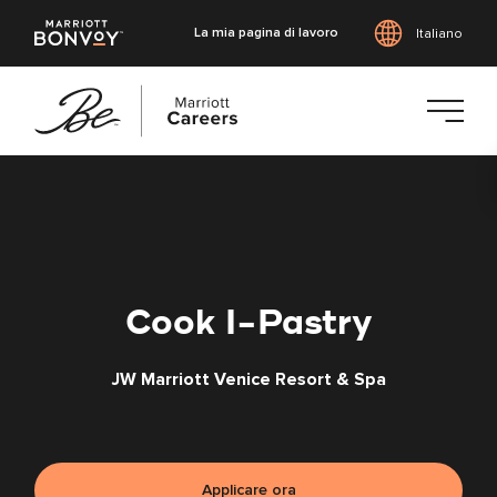
La mia pagina di lavoro
Italiano
Vai
al
contenuto
principale
Cook I-Pastry
JW Marriott Venice Resort & Spa
Applicare ora