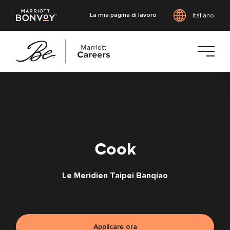
La mia pagina di lavoro
Italiano
Vai
al
contenuto
principale
Cook
Le Meridien Taipei Banqiao
Applicare ora