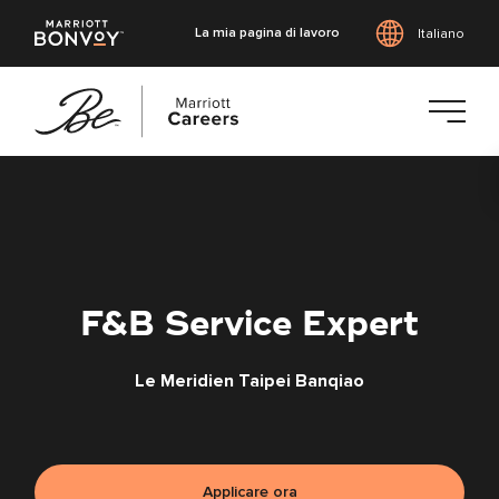
La mia pagina di lavoro
Italiano
Vai
al
contenuto
principale
F&B Service Expert
Le Meridien Taipei Banqiao
Applicare ora