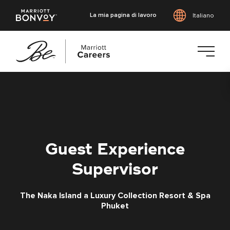
La mia pagina di lavoro
Italiano
Vai
al
contenuto
principale
Guest Experience
Supervisor
The Naka Island a Luxury Collection Resort & Spa
Phuket