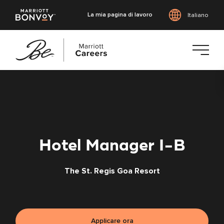
La mia pagina di lavoro
Italiano
Vai
al
contenuto
principale
Hotel Manager I-B
The St. Regis Goa Resort
Applicare ora