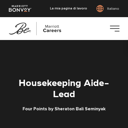
La mia pagina di lavoro
Italiano
Vai
al
contenuto
principale
Housekeeping Aide-
Lead
Four Points by Sheraton Bali Seminyak