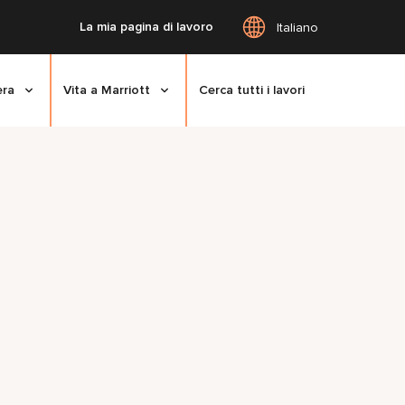
La mia pagina di lavoro
Italiano
era
Vita a Marriott
Cerca tutti i lavori