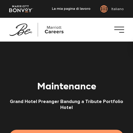
La mia pagina di lavoro
Italiano
Vai
al
contenuto
principale
Maintenance
Grand Hotel Preanger Bandung a Tribute Portfolio
Hotel