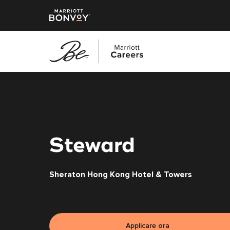
Vai
al
contenuto
principale
Steward
Sheraton Hong Kong Hotel & Towers
Applicare ora