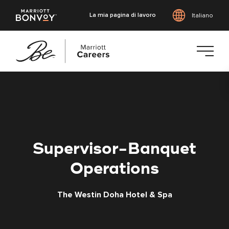
La mia pagina di lavoro
Italiano
Vai
al
contenuto
principale
Supervisor-Banquet
Operations
The Westin Doha Hotel & Spa