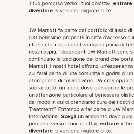
il tuo percorso verso i tuoi obiettivi,
entrare 
diventare
la versione migliore di te.
JW Marriott fa parte del portfolio di lusso d
100 bellissime proprietà in città d'accesso e i
ritiene che i dipendenti vengano prima di tutt
nostri ospiti. I dipendenti JW Marriott sono sicu
continuano la tradizione del brand che porta 
Marriott. I nostri hotel offrono un'esperienz
cui farai parte di una comunità e godrai di u
eterogeneo di collaboratori. JW crea opportu
soprattutto, un luogo dove perseguire le pro
un'attenzione particolare al benessere olistico
dal modo in cui ci prendiamo cura dei nostri 
Treatment™. Entrando a far parte di JW Marriot
International.
Scegli
un ambiente dove puoi sv
percorso verso i tuoi obiettivi,
entrare a far
diventare
la versione migliore di te.