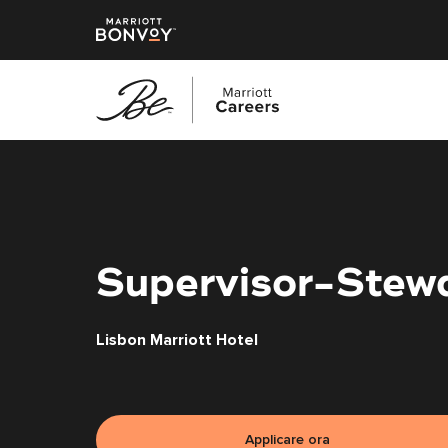
Vai
al
contenuto
principale
Supervisor-Stew
Lisbon Marriott Hotel
Applicare ora