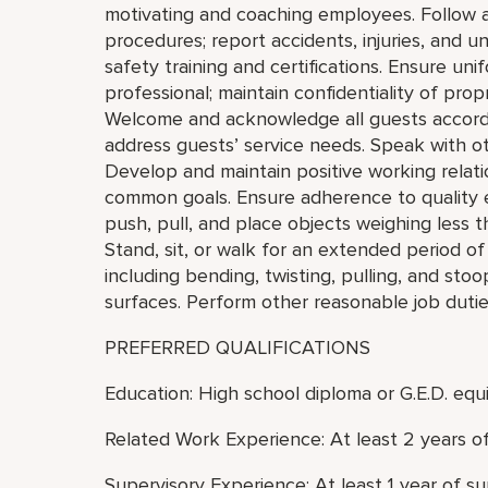
motivating and coaching employees. Follow a
procedures; report accidents, injuries, and 
safety training and certifications. Ensure u
professional; maintain confidentiality of pro
Welcome and acknowledge all guests accordi
address guests’ service needs. Speak with ot
Develop and maintain positive working relat
common goals. Ensure adherence to quality ex
push, pull, and place objects weighing less 
Stand, sit, or walk for an extended period 
including bending, twisting, pulling, and sto
surfaces. Perform other reasonable job duti
PREFERRED QUALIFICATIONS
Education: High school diploma or G.E.D. equi
Related Work Experience: At least 2 years o
Supervisory Experience: At least 1 year of s