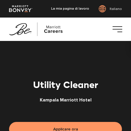
La mia pagina di lavoro
Italiano
Vai
al
contenuto
principale
Utility Cleaner
Kampala Marriott Hotel
Applicare ora