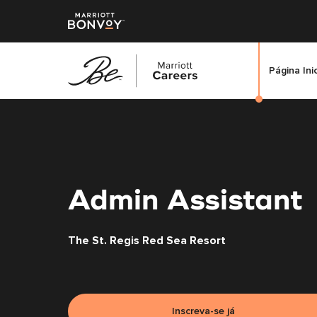
Página Ini
Saltar
para
o
conteúdo
principal
Admin Assistant
The St. Regis Red Sea Resort
Inscreva-se já