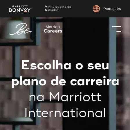
Minha página de
Português
trabalho
Saltar
para
o
conteúdo
principal
Escolha o seu
plano de carreira
na Marriott
International