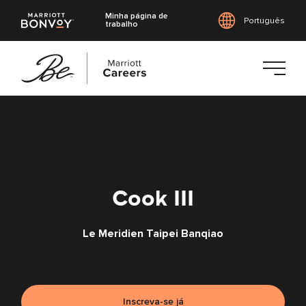
Minha página de
Português
trabalho
Saltar
para
o
conteúdo
principal
Cook III
Le Meridien Taipei Banqiao
Inscreva-se já