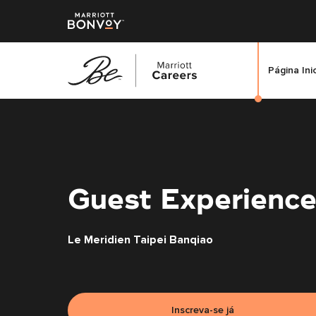
Página Ini
Saltar
para
o
conteúdo
principal
Guest Experience
Le Meridien Taipei Banqiao
Inscreva-se já