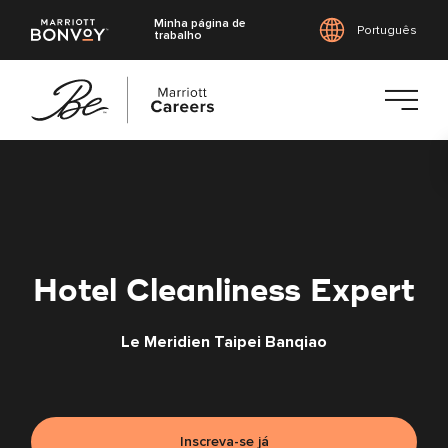
Minha página de
Português
trabalho
Saltar
para
o
conteúdo
principal
Hotel Cleanliness Expert
Le Meridien Taipei Banqiao
Inscreva-se já