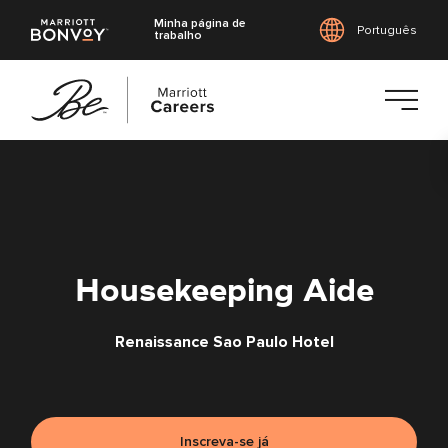
Minha página de
Português
trabalho
Saltar
para
o
conteúdo
principal
Housekeeping Aide
Renaissance Sao Paulo Hotel
Inscreva-se já