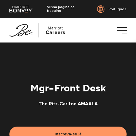
Minha página de
Português
trabalho
Saltar
para
o
conteúdo
principal
Mgr-Front Desk
The Ritz-Carlton AMAALA
Inscreva-se já