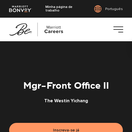
Minha página de
Português
trabalho
Saltar
para
o
conteúdo
principal
Mgr-Front Office II
The Westin Yichang
Inscreva-se já