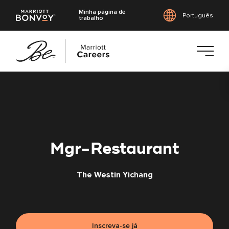
Minha página de
Português
trabalho
Saltar
para
o
conteúdo
principal
Mgr-Restaurant
The Westin Yichang
Inscreva-se já