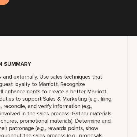
ON SUMMARY
 and externally. Use sales techniques that
guest loyalty to Marriott. Recognize
ell enhancements to create a better Marriott
uties to support Sales & Marketing (e.g., filing,
, reconcile, and verify information (e.g.,
 involved in the sales process. Gather materials
ochures, promotional materials). Determine and
heir patronage (e.g., rewards points, show
roughout the sales process (e.g., proposals,