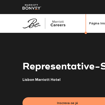
Página Ini
Saltar
para
o
conteúdo
principal
Representative-
Lisbon Marriott Hotel
Inscreva-se já