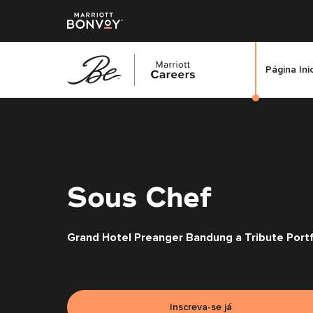
Página Ini
Saltar
para
o
conteúdo
principal
Sous Chef
Grand Hotel Preanger Bandung a Tribute Portf
Inscreva-se já