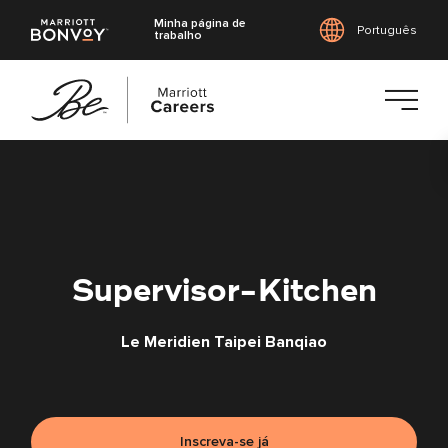
Minha página de
Português
trabalho
Saltar
para
o
conteúdo
principal
Supervisor-Kitchen
Le Meridien Taipei Banqiao
Inscreva-se já