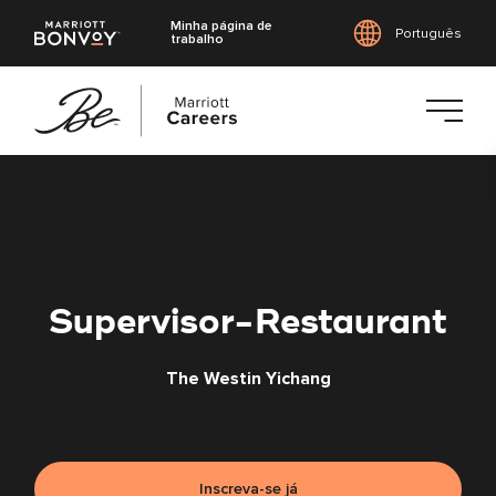
Minha página de
Português
trabalho
Saltar
para
o
conteúdo
principal
Supervisor-Restaurant
The Westin Yichang
Inscreva-se já