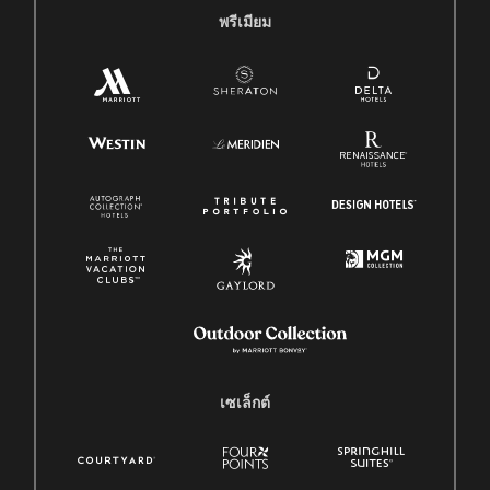
พรีเมียม
เซเล็กต์