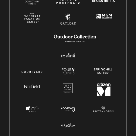
เซเล็กต์
میان‌رده