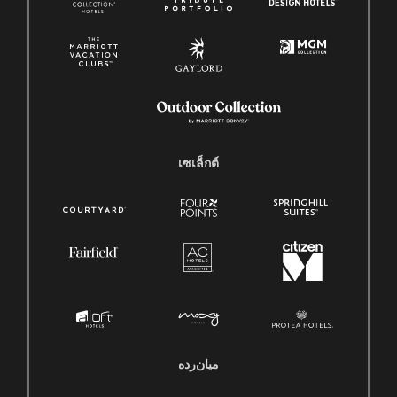
เซเล็กต์
میان‌رده