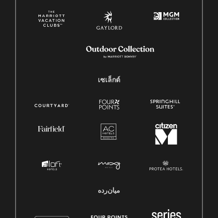
เซเล็กต์
میان‌رده