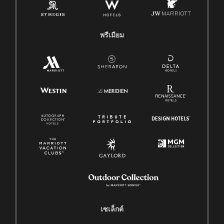
พรีเมียม
เซเล็กต์