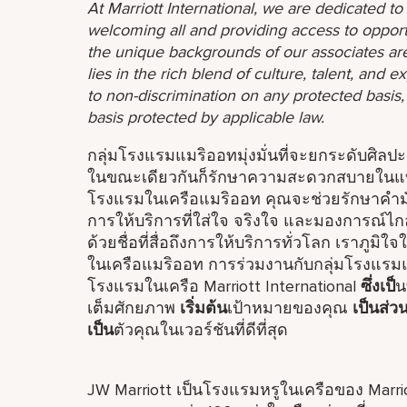
At Marriott International, we are dedicated t
welcoming all and providing access to opport
the unique backgrounds of our associates are
lies in the rich blend of culture, talent, and
to non-discrimination on any protected basis, i
basis protected by applicable law.
กลุ่มโรงแรมแมริออทมุ่งมั่นที่จะยกระดับศิลป
ในขณะเดียวกันก็รักษาความสะดวกสบายในแบบที
โรงแรมในเครือแมริออท คุณจะช่วยรักษาคำมั่น
การให้บริการที่ใส่ใจ จริงใจ และมองการณ์ไก
ด้วยชื่อที่สื่อถึงการให้บริการทั่วโลก เราภูม
ในเครือแมริออท การร่วมงานกับกลุ่มโรงแรม
โรงแรมในเครือ Marriott International
ซึ่งเป็
น
เต็มศักยภาพ
เริ่มต้น
เป้าหมายของคุณ
เป็นส่วน
เป็น
ตัวคุณในเวอร์ชันที่ดีที่สุด
JW Marriott เป็นโรงแรมหรูในเครือของ Marr