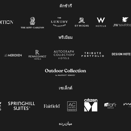
ลักชัวรี
พรีเมียม
เซเล็กต์
میان‌رده