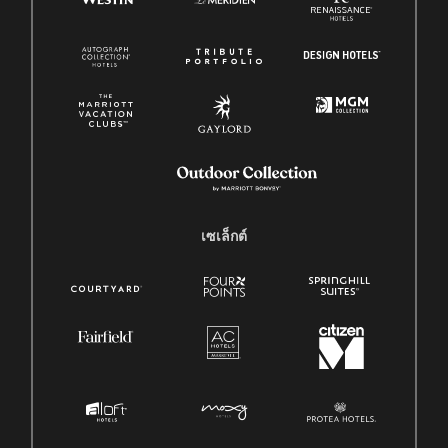
เซเล็กต์